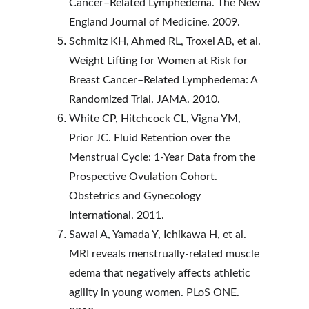
Cancer–Related Lymphedema. The New 
England Journal of Medicine. 2009.
Schmitz KH, Ahmed RL, Troxel AB, et al. 
Weight Lifting for Women at Risk for 
Breast Cancer–Related Lymphedema: A 
Randomized Trial. JAMA. 2010.
White CP, Hitchcock CL, Vigna YM, 
Prior JC. Fluid Retention over the 
Menstrual Cycle: 1-Year Data from the 
Prospective Ovulation Cohort. 
Obstetrics and Gynecology 
International. 2011.
Sawai A, Yamada Y, Ichikawa H, et al. 
MRI reveals menstrually-related muscle 
edema that negatively affects athletic 
agility in young women. PLoS ONE. 